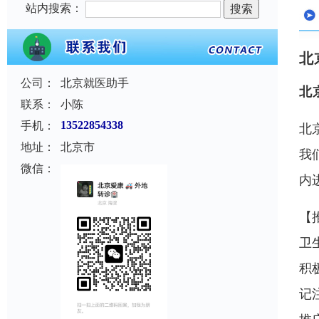
站内搜索：
北
公司：
北京就医助手
北
联系：
小陈
手机：
13522854338
北
地址：
北京市
我
微信：
内
【
卫
积
记