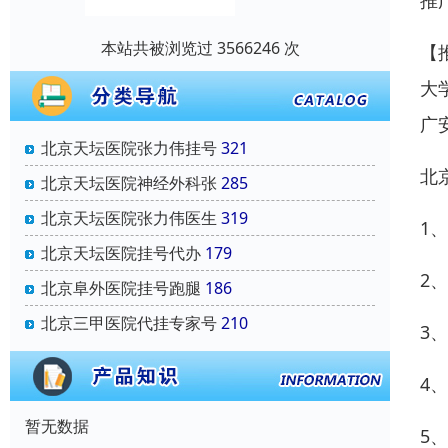
推
本站共被浏览过 3566246 次
【
大
广
北京天坛医院张力伟挂号
321
北
北京天坛医院神经外科张
285
北京天坛医院张力伟医生
319
1
北京天坛医院挂号代办
179
2
北京阜外医院挂号跑腿
186
北京三甲医院代挂专家号
210
3
4
暂无数据
5