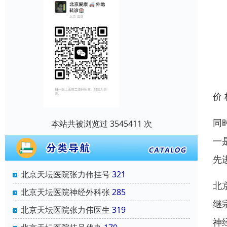
价
同
本站共被浏览过 3545411 次
一
先
北京天坛医院张力伟挂号
321
北
北京天坛医院神经外科张
285
继
北京天坛医院张力伟医生
319
神