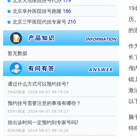
北京天坛医院挂号代办
179
1
北京阜外医院挂号跑腿
186
历
北京三甲医院代挂专家号
210
的
作
暂无数据
长
颅
础
通过什么方式可以预约挂号?
激
5942阅读 2024-06-07 09:19:24
以
预约挂号需要注意的事项有哪些？
6591阅读 2024-06-07 09:18:27
脑
按出诊时间一定预约到专家号吗?
特
6264阅读 2024-06-07 09:16:26