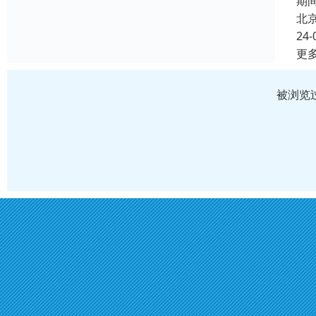
期
北
24-
更
被浏览过