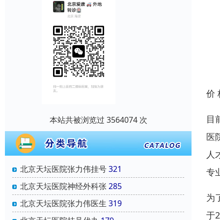
价
目
本站共被浏览过 3564074 次
医
人
北京天坛医院张力伟挂号
321
专
北京天坛医院神经外科张
285
为
北京天坛医院张力伟医生
319
于