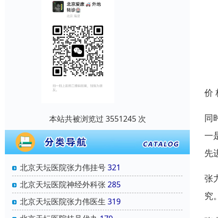
价
同
本站共被浏览过 3551245 次
一
先
北京天坛医院张力伟挂号
321
张
北京天坛医院神经外科张
285
究
北京天坛医院张力伟医生
319