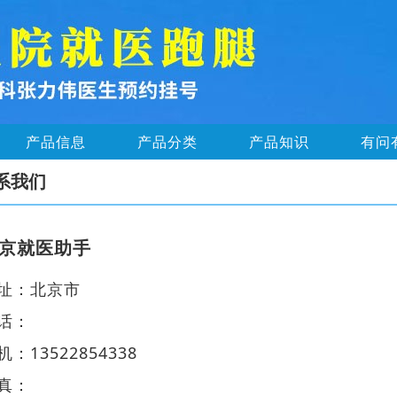
产品信息
产品分类
产品知识
有问
系我们
京就医助手
址：北京市
话：
机：13522854338
真：