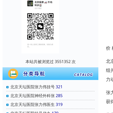
价
北
本站共被浏览过 3551352 次
组
力
北京天坛医院张力伟挂号
321
张
北京天坛医院神经外科张
285
获
北京天坛医院张力伟医生
319