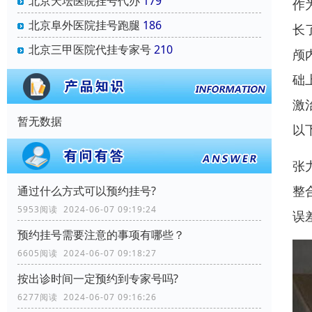
北京天坛医院挂号代办
179
作
北京阜外医院挂号跑腿
186
长
北京三甲医院代挂专家号
210
颅
础
激
暂无数据
以
张
整
通过什么方式可以预约挂号?
5953阅读 2024-06-07 09:19:24
误
预约挂号需要注意的事项有哪些？
6605阅读 2024-06-07 09:18:27
按出诊时间一定预约到专家号吗?
6277阅读 2024-06-07 09:16:26