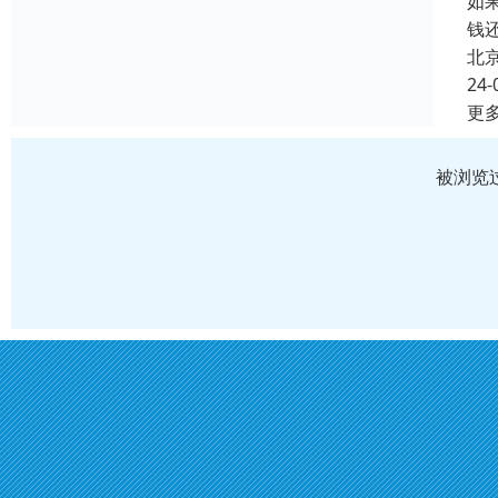
如
钱
北
24-
更
被浏览过