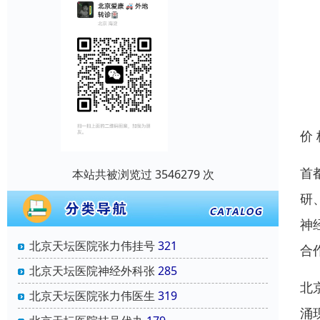
价
首
本站共被浏览过 3546279 次
研
神
北京天坛医院张力伟挂号
321
合
北京天坛医院神经外科张
285
北
北京天坛医院张力伟医生
319
涌