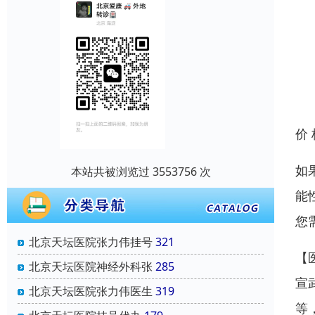
价
如
本站共被浏览过 3553756 次
能
您
北京天坛医院张力伟挂号
321
【
北京天坛医院神经外科张
285
宣
北京天坛医院张力伟医生
319
等