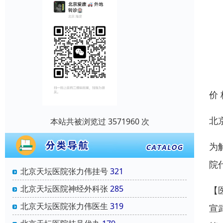
价
北
本站共被浏览过 3571960 次
为
院
北京天坛医院张力伟挂号
321
北京天坛医院神经外科张
285
【
北京天坛医院张力伟医生
319
宣