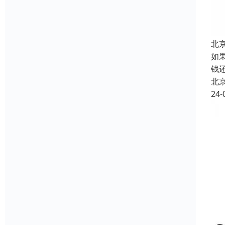
北
如
钱
北
24-