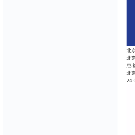
北
北
患
北
24-