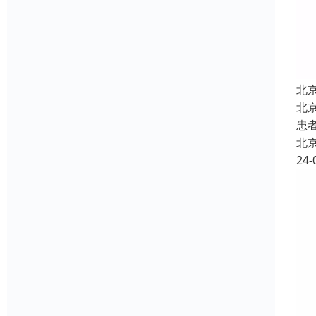
北
北
患
北
24-