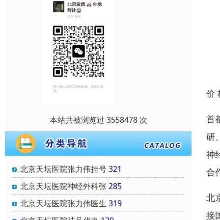
价
首
本站共被浏览过 3558478 次
研
神
北京天坛医院张力伟挂号
321
合
北京天坛医院神经外科张
285
北
北京天坛医院张力伟医生
319
接